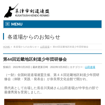
MENU
各道場からのお知らせ
HOME
»
各道場からのお知らせ
»
山田道場
»
第44回近畿地区剣道少年団研修会
第44回近畿地区剣道少年団研修会
投稿日 : 2022年3月20日
最終更新日時 : 2022年3月20日
カテゴリー :
山田道場
（一財）全国剣道道場連盟主催、第４４回近畿地区剣道少年団研
修会（体験・実践・発表会）が奈良県文化会館で開かれ、
県代表として出場した長谷川美緒さん(山田道場)が中学生の部で
最優秀賞を受賞しました。