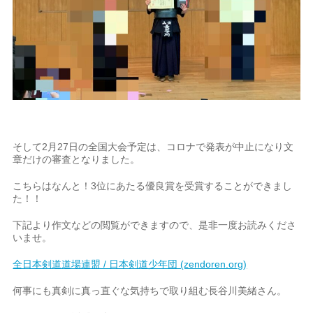
そして2月27日の全国大会予定は、コロナで発表が中止になり文
章だけの審査となりました。
こちらはなんと！3位にあたる優良賞を受賞することができまし
た！！
下記より作文などの閲覧ができますので、是非一度お読みくださ
いませ。
全日本剣道道場連盟 / 日本剣道少年団 (zendoren.org)
何事にも真剣に真っ直ぐな気持ちで取り組む長谷川美緒さん。