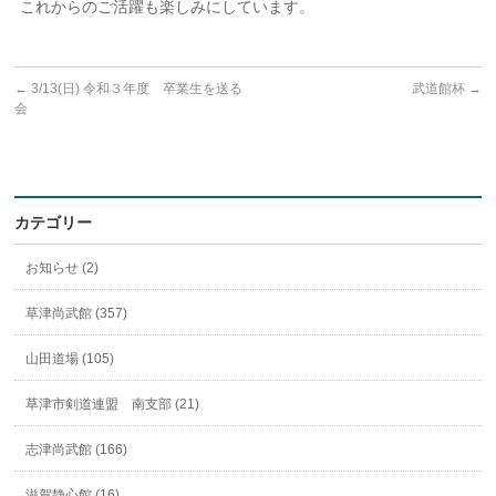
これからのご活躍も楽しみにしています。
←
3/13(日) 令和３年度 卒業生を送る
武道館杯
→
会
カテゴリー
お知らせ (2)
草津尚武館 (357)
山田道場 (105)
草津市剣道連盟 南支部 (21)
志津尚武館 (166)
滋賀静心館 (16)