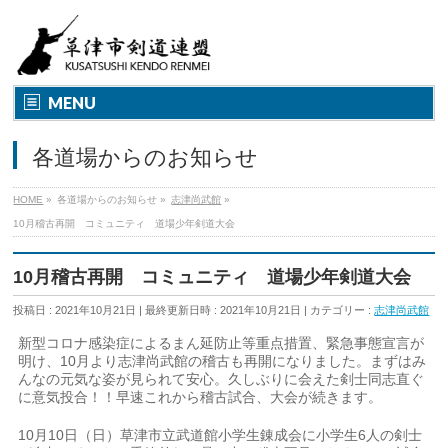
MENU
各道場からのお知らせ
HOME
»
各道場からのお知らせ
»
志津尚武館
»
10月稽古再開 コミュニティ 道場少年剣道大会
10月稽古再開 コミュニティ 道場少年剣道大会
投稿日 : 2021年10月21日
最終更新日時 : 2021年10月21日
カテゴリー :
志津尚武館
新型コロナ感染症によるまん延防止等重点措置、緊急事態宣言が
明け、10月より志津尚武館の稽古も再開になりました。まずはみ
んなの元気な姿が見られて安心。久しぶりに会えた剣士同志直ぐ
に意気投合！！早速これから稽古試合、大会が続きます。
10月10日（日）草津市立武道館小学生錬成会に小学生6人の剣士