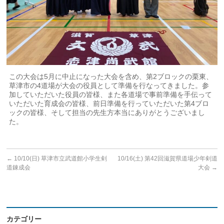
この大会は5月に中止になった大会を含め、第2ブロックの栗東、
草津市の4道場が大会の役員として準備を行なってきました。参
加していただいた役員の皆様、また各道場で事前準備を手伝って
いただいた育成会の皆様、前日準備を行っていただいた第4ブロ
ックの皆様、そして担当の先生方本当にありがとうございまし
た。
←
10/10(日) 草津市立武道館小学生剣
10/16(土) 第42回滋賀県道場少年剣道
道錬成会
大会
→
カテゴリー