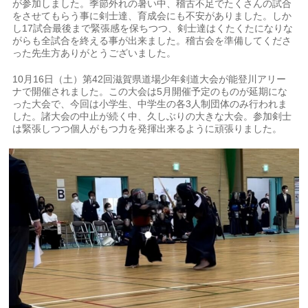
が参加しました。季節外れの暑い中、稽古不足でたくさんの試合
をさせてもらう事に剣士達、育成会にも不安がありました。しか
し17試合最後まで緊張感を保ちつつ、剣士達はくたくたになりな
がらも全試合を終える事が出来ました。稽古会を準備してくださ
った先生方ありがとうございました。
10月16日（土）第42回滋賀県道場少年剣道大会が能登川アリー
ナで開催されました。この大会は5月開催予定のものが延期にな
った大会で、今回は小学生、中学生の各3人制団体のみ行われま
した。諸大会の中止が続く中、久しぶりの大きな大会。参加剣士
は緊張しつつ個人がもつ力を発揮出来るように頑張りました。