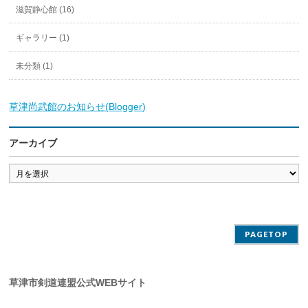
滋賀静心館 (16)
ギャラリー (1)
未分類 (1)
草津尚武館のお知らせ(Blogger)
アーカイブ
ア
ー
カ
イ
ブ
PAGETOP
草津市剣道連盟公式WEBサイト