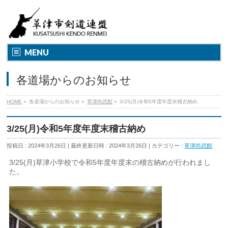
MENU
各道場からのお知らせ
HOME
»
各道場からのお知らせ
»
草津尚武館
»
3/25(月)令和5年度年度末稽古納め
3/25(月)令和5年度年度末稽古納め
投稿日 : 2024年3月26日
最終更新日時 : 2024年3月26日
カテゴリー :
草津尚武館
3/25(月)草津小学校で令和5年度年度末の稽古納めが行われまし
た。