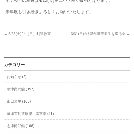
小学校での稽古は4/12(金)第二小学校が最初となります。
来年度も引き続きよろしくお願いいたします。
←
3/23(土)24（日）剣道教室
3/31(日)令和5年度卒業生を送る会
→
カテゴリー
お知らせ (2)
草津尚武館 (357)
山田道場 (105)
草津市剣道連盟 南支部 (21)
志津尚武館 (166)