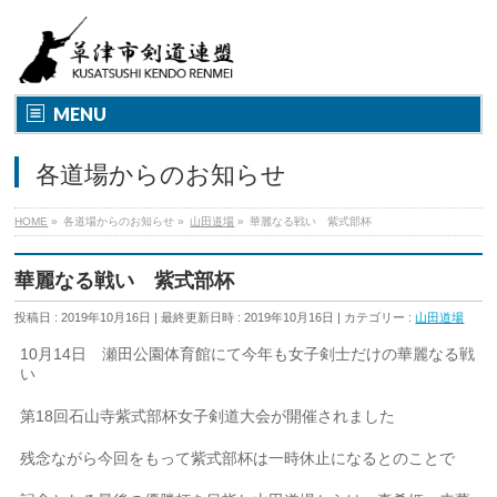
MENU
各道場からのお知らせ
HOME
»
各道場からのお知らせ
»
山田道場
»
華麗なる戦い 紫式部杯
華麗なる戦い 紫式部杯
投稿日 : 2019年10月16日
最終更新日時 : 2019年10月16日
カテゴリー :
山田道場
10月14日 瀬田公園体育館にて今年も女子剣士だけの華麗なる戦
い
第18回石山寺紫式部杯女子剣道大会が開催されました
残念ながら今回をもって紫式部杯は一時休止になるとのことで