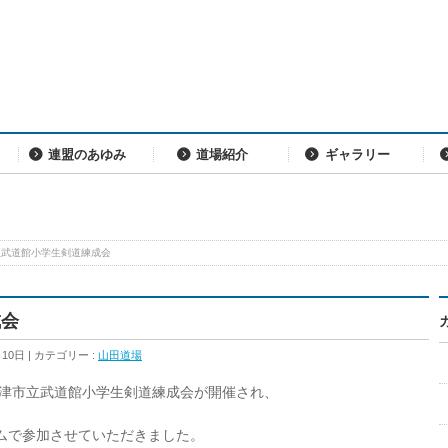
連盟のあゆみ
道場紹介
ギャラリー
立武道館小学生剣道練成会
成会
月10日
カテゴリー :
山田道場
て草津市立武道館小学生剣道練成会が開催され、
ムで参加させていただきました。