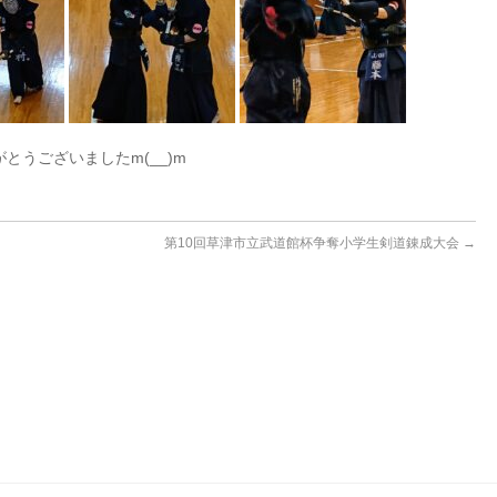
うございましたm(__)m
第10回草津市立武道館杯争奪小学生剣道錬成大会
→