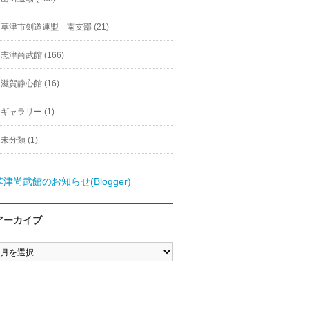
草津市剣道連盟 南支部 (21)
志津尚武館 (166)
滋賀静心館 (16)
ギャラリー (1)
未分類 (1)
草津尚武館のお知らせ(Blogger)
アーカイブ
ア
ー
カ
イ
ブ