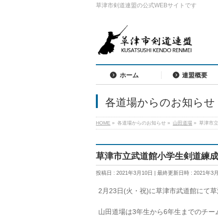
草津市剣道連盟の公式WEBサイトです
ホーム
連盟概要
各道場からのお知らせ
HOME
»
各道場からのお知らせ
»
山田道場
»
草津市
草津市立武道館小学生剣道練
投稿日 : 2021年3月10日
最終更新日時 : 2021年3
2月23日(火・祝)に草津市武道館に
山田道場は3年生から6年生までのチー