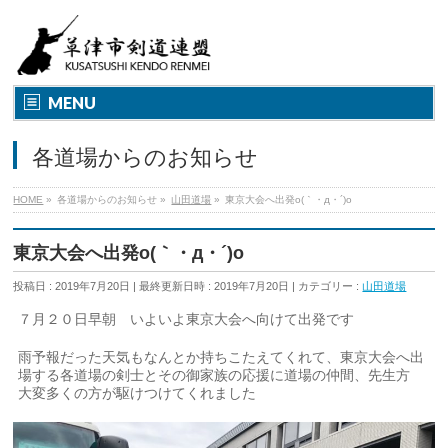
MENU
各道場からのお知らせ
HOME
»
各道場からのお知らせ
»
山田道場
»
東京大会へ出発o(｀・д・´)o
東京大会へ出発o(｀・д・´)o
投稿日 : 2019年7月20日
最終更新日時 : 2019年7月20日
カテゴリー :
山田道場
７月２０日早朝 いよいよ東京大会へ向けて出発です
雨予報だった天気もなんとか持ちこたえてくれて、東京大会へ出
場する各道場の剣士とその御家族の応援に道場の仲間、先生方
大変多くの方が駆けつけてくれました