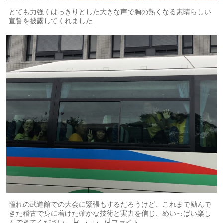
とても力強くはっきりとした大きな声で胸の熱くなる素晴らしい
宣誓を披露してくれました
憧れの武道館での大会に緊張もするだろうけど、これまで励んで
きた稽古で身に着けた確かな技術と実力を信じ、めいっぱい楽し
んできてください └(｡・□・｡)┘ファイト