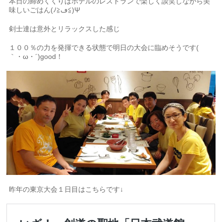
本日の締めくくりはホテルのレストランで楽しく談笑しながら美
味しいごはん(ﾉ≧ڡ≦)Ψ
剣士達は意外とリラックスした感じ
１００％の力を発揮できる状態で明日の大会に臨めそうです(
｀・ω・´)good！
昨年の東京大会１日目はこちらです↓