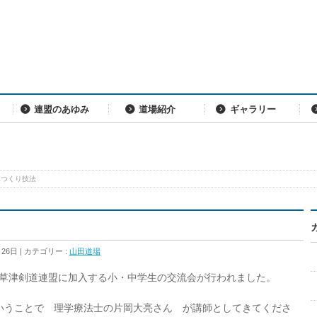
連盟のあゆみ
道場紹介
ギャラリー
体つくり技法
月26日
カテゴリー :
山田道場
にて草津剣道連盟に加入する小・中学生の交流会が行われました。
いうことで 理学療法士の片岡大亮さん が講師としてきてくださ