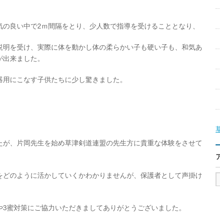
気の良い中で2ｍ間隔をとり、少人数で指導を受けることとなり、
説明を受け、実際に体を動かし体の柔らかい子も硬い子も、和気あ
が出来ました。
器用にこなす子供たちに少し驚きました。
たが、片岡先生を始め草津剣道連盟の先生方に貴重な体験をさせて
をどのように活かしていくかわかりませんが、保護者として声掛け
。
や3蜜対策にご協力いただきましてありがとうございました。