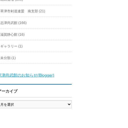
草津市剣道連盟 南支部 (21)
志津尚武館 (166)
滋賀静心館 (16)
ギャラリー (1)
未分類 (1)
草津尚武館のお知らせ(Blogger)
アーカイブ
ア
ー
カ
イ
ブ