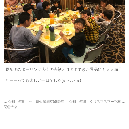
昼食後のボーリング大会の表彰とＧＥＴできた景品にも大大満足
とーーっても楽しい一日でした(๑＞◡＜๑)
←
令和元年度 守山錬心舘創立50周年
令和元年度 クリスマスブーツ杯
→
記念大会