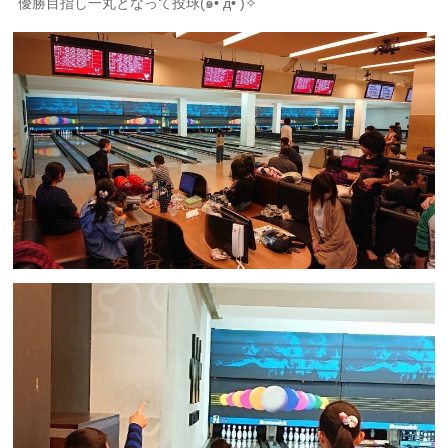
優勝目指し一丸となって投球(๑• ̀д•́ )✧