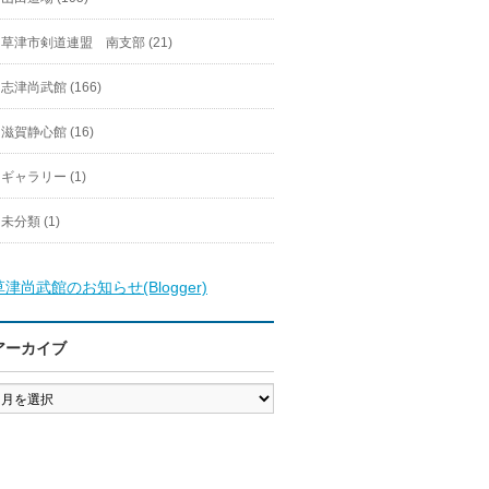
草津市剣道連盟 南支部 (21)
志津尚武館 (166)
滋賀静心館 (16)
ギャラリー (1)
未分類 (1)
草津尚武館のお知らせ(Blogger)
アーカイブ
ア
ー
カ
イ
ブ