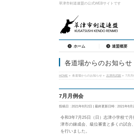
草津市剣道連盟の公式WEBサイトです
ホーム
連盟概要
各道場からのお知らせ
HOME
»
各道場からのお知らせ
»
志津尚武館
»
7月月
7月月例会
投稿日 : 2021年8月2日
最終更新日時 : 2021年8月
令和3年7月25日（日）志津小学校で
津市の錬成会、級位審査と多くの試合
を行いました。