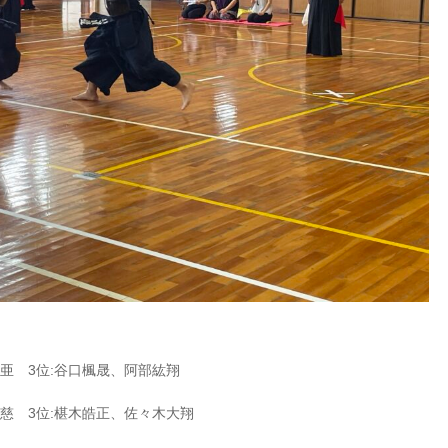
亜 3位:谷口楓晟、阿部紘翔
慈 3位:椹木皓正、佐々木大翔