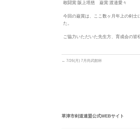
敢闘賞:阪上塔慈 巌賞:渡邉愛々
今回の巌賞は、ここ数ヶ月年上の剣士
た。
ご協力いただいた先生方、育成会の皆
←
7/26(月) 7月尚武館杯
草津市剣道連盟公式WEBサイト