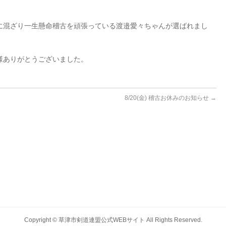
に混ざり一生懸命稽古を頑張っている渡邉愛々ちゃんが選ばれまし
様ありがとうございました。
8/20(金) 稽古お休みのお知らせ
→
Copyright ©
草津市剣道連盟公式WEBサイト
All Rights Reserved.