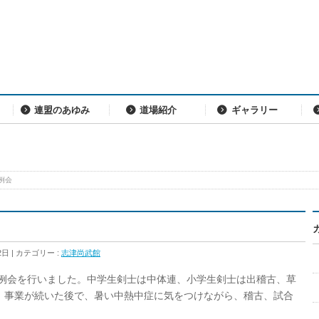
連盟のあゆみ
道場紹介
ギャラリー
例会
2日
カテゴリー :
志津尚武館
月例会を行いました。中学生剣士は中体連、小学生剣士は出稽古、草
、事業が続いた後で、暑い中熱中症に気をつけながら、稽古、試合