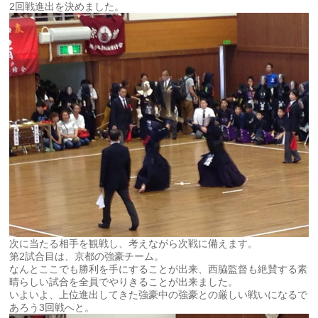
2回戦進出を決めました。
次に当たる相手を観戦し、考えながら次戦に備えます。
第2試合目は、京都の強豪チーム。
なんとここでも勝利を手にすることが出来、西脇監督も絶賛する素
晴らしい試合を全員でやりきることが出来ました。
いよいよ、上位進出してきた強豪中の強豪との厳しい戦いになるで
あろう3回戦へと。