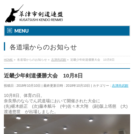
MENU
各道場からのお知らせ
HOME
»
各道場からのお知らせ
»
志津尚武館
»
近畿少年剣道優勝大会 10月8日
近畿少年剣道優勝大会 10月8日
投稿日 : 2018年10月10日
最終更新日時 : 2018年10月10日
カテゴリー :
志津尚武館
10月8日、体育の日。
奈良県のならでん武道場において開催された大会に
(先)椹木皓正 (次)藤本舷斗 (中)佐々木大翔 (副)阪上塔慈 (大)
渡邉悠世 が出場しました。