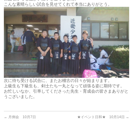
こんな素晴らしい試合を見せてくれて本当にありがとう。
次に待ち受ける試合に、またお稽古の日々が始まります。
上級生も下級生も、剣士たち一丸となって頑張る姿に期待です。
お忙しいなか、引率してくださった先生・育成会の皆さまありがと
うございました。
←
月例会 10月7日
★イベント日和★ 10月14日
→