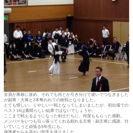
全員が果敢に攻め、それでも何とか引き分けで凌いでつなぎました
が副将・大将と2本奪われての敗戦となりました。
とても惜しい、くやしい一戦となってしまいましたが、初出場での
ベスト16は素晴らしい結果ではないでしょうか。
ここまで戦えるようになった剣士たちに、何度ももらった感動。
メンバーをいつも引っ張ってくれる頼れる主将・副主将に感謝。付
いていこうと頑張る5年生にも。
保護者からも温かい拍手を送りました。