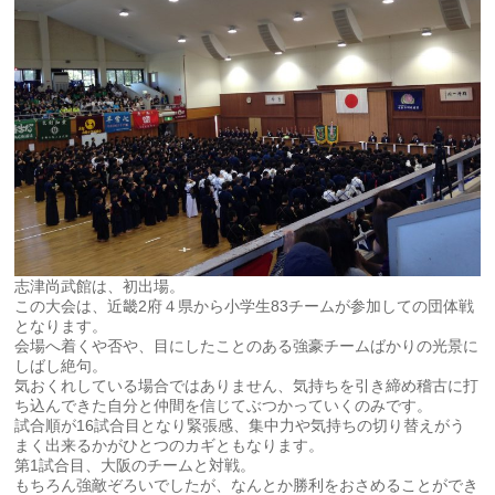
志津尚武館は、初出場。
この大会は、近畿2府４県から小学生83チームが参加しての団体戦
となります。
会場へ着くや否や、目にしたことのある強豪チームばかりの光景に
しばし絶句。
気おくれしている場合ではありません、気持ちを引き締め稽古に打
ち込んできた自分と仲間を信じてぶつかっていくのみです。
試合順が16試合目となり緊張感、集中力や気持ちの切り替えがう
まく出来るかがひとつのカギともなります。
第1試合目、大阪のチームと対戦。
もちろん強敵ぞろいでしたが、なんとか勝利をおさめることができ