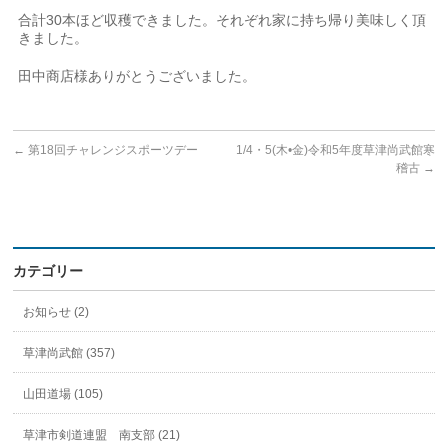
合計30本ほど収穫できました。それぞれ家に持ち帰り美味しく頂
きました。
田中商店様ありがとうございました。
←
第18回チャレンジスポーツデー
1/4・5(木•金)令和5年度草津尚武館寒
稽古
→
カテゴリー
お知らせ (2)
草津尚武館 (357)
山田道場 (105)
草津市剣道連盟 南支部 (21)