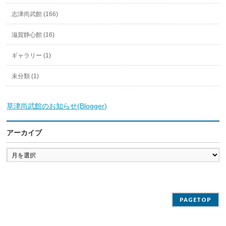
志津尚武館 (166)
滋賀静心館 (16)
ギャラリー (1)
未分類 (1)
草津尚武館のお知らせ(Blogger)
アーカイブ
ア
ー
カ
イ
ブ
PAGETOP