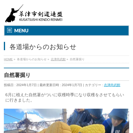
MENU
各道場からのお知らせ
HOME
»
各道場からのお知らせ
»
志津尚武館
»
自然薯掘り
自然薯掘り
投稿日 : 2024年1月7日
最終更新日時 : 2024年1月7日
カテゴリー :
志津尚武館
6月に植えた自然薯がついに収穫時季になり収穫をさせてもらい
に行きました。