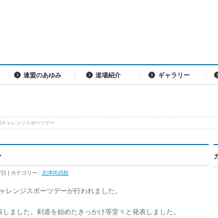
連盟のあゆみ
道場紹介
ギャラリー
回チャレンジスポーツデー
ー
7日
カテゴリー :
志津尚武館
8回チャレンジスポーツデーが行われました。
表しました。剣道を始めたきっかけ等堂々と発表しました。