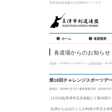
草津市剣道連盟の公式WEBサイトです
ホーム
連盟概要
各道場からのお知らせ
HOME
»
各道場からのお知らせ
»
志津尚武館
»
第18
第18回チャレンジスポーツデ
投稿日 : 2024年1月7日
最終更新日時 : 2024年1月
11/23(祝)草津市立武道館にて第1
志津からは山口くんが剣道の作文を発