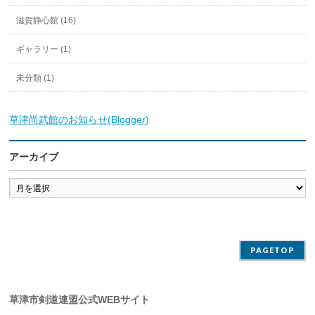
滋賀静心館 (16)
ギャラリー (1)
未分類 (1)
草津尚武館のお知らせ(Blogger)
アーカイブ
ア
ー
カ
イ
ブ
PAGETOP
草津市剣道連盟公式WEBサイト