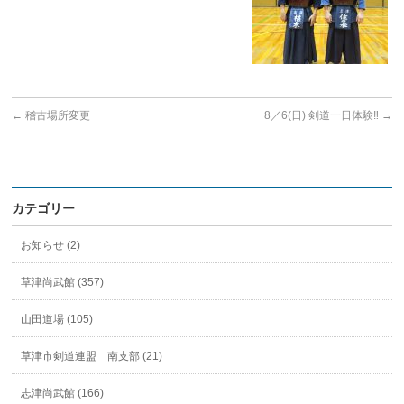
←
稽古場所変更
8／6(日) 剣道一日体験‼️
→
カテゴリー
お知らせ (2)
草津尚武館 (357)
山田道場 (105)
草津市剣道連盟 南支部 (21)
志津尚武館 (166)