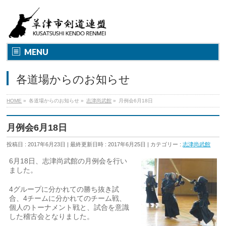
MENU
各道場からのお知らせ
HOME
»
各道場からのお知らせ
»
志津尚武館
»
月例会6月18日
月例会6月18日
投稿日 : 2017年6月23日
最終更新日時 : 2017年6月25日
カテゴリー :
志津尚武館
6月18日、志津尚武館の月例会を行い
ました。
4グループに分かれての勝ち抜き試
合、4チームに分かれてのチーム戦、
個人のトーナメント戦と、試合を意識
した稽古会となりました。