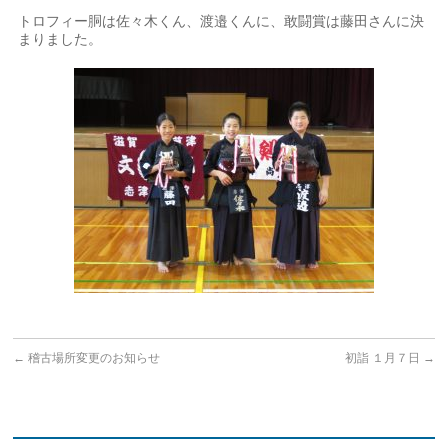
トロフィー胴は佐々木くん、渡邉くんに、敢闘賞は藤田さんに決
まりました。
←
稽古場所変更のお知らせ
初詣 １月７日
→