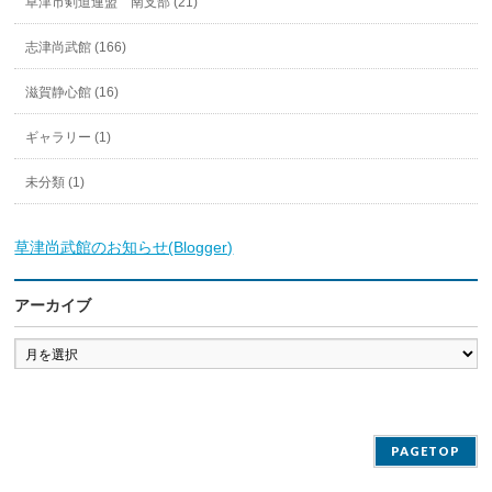
草津市剣道連盟 南支部 (21)
志津尚武館 (166)
滋賀静心館 (16)
ギャラリー (1)
未分類 (1)
草津尚武館のお知らせ(Blogger)
アーカイブ
ア
ー
カ
イ
ブ
PAGETOP