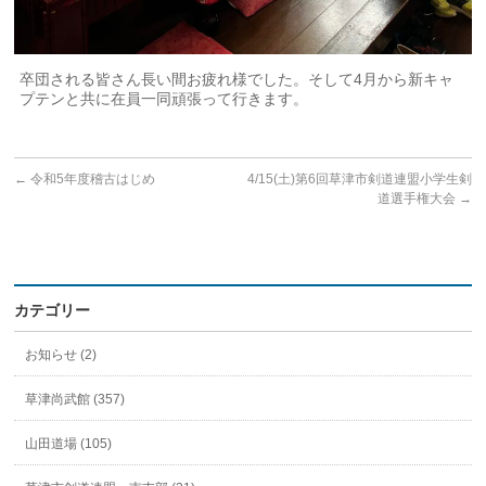
卒団される皆さん長い間お疲れ様でした。そして4月から新キャ
プテンと共に在員一同頑張って行きます。
←
令和5年度稽古はじめ
4/15(土)第6回草津市剣道連盟小学生剣
道選手権大会
→
カテゴリー
お知らせ (2)
草津尚武館 (357)
山田道場 (105)