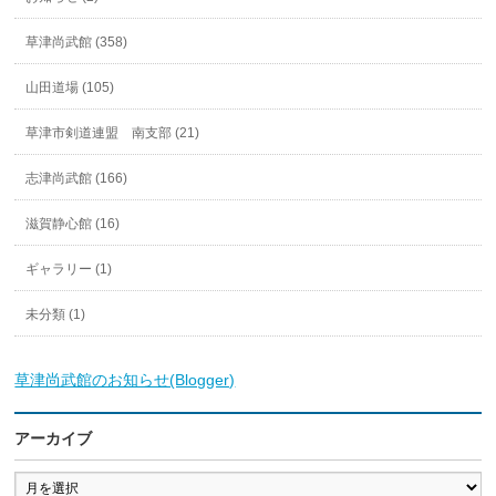
草津尚武館 (358)
山田道場 (105)
草津市剣道連盟 南支部 (21)
志津尚武館 (166)
滋賀静心館 (16)
ギャラリー (1)
未分類 (1)
草津尚武館のお知らせ(Blogger)
アーカイブ
ア
ー