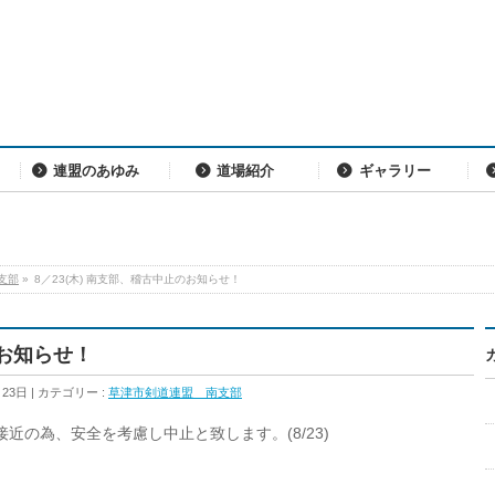
連盟のあゆみ
道場紹介
ギャラリー
支部
»
8／23(木) 南支部、稽古中止のお知らせ！
のお知らせ！
月23日
カテゴリー :
草津市剣道連盟 南支部
近の為、安全を考慮し中止と致します。(8/23)