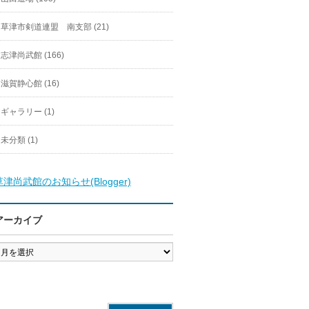
草津市剣道連盟 南支部 (21)
志津尚武館 (166)
滋賀静心館 (16)
ギャラリー (1)
未分類 (1)
草津尚武館のお知らせ(Blogger)
アーカイブ
ア
ー
カ
イ
ブ