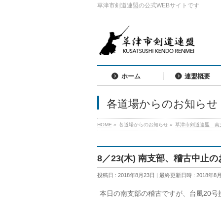
草津市剣道連盟の公式WEBサイトです
ホーム
連盟概要
各道場からのお知らせ
HOME
»
各道場からのお知らせ
»
草津市剣道連盟 南
8／23(木) 南支部、稽古中止
投稿日 : 2018年8月23日
最終更新日時 : 2018年8
本日の南支部の稽古ですが、台風20号接