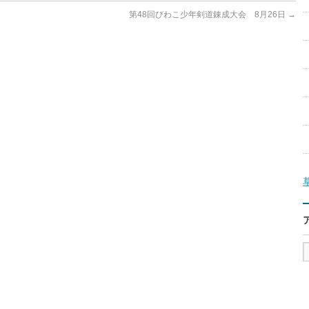
第48回びわこ少年剣道錬成大会 8月26日
→