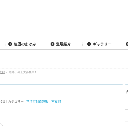
連盟のあゆみ
道場紹介
ギャラリー
支部
»
随時、剣士大募集中‼️
月6日
カテゴリー :
草津市剣道連盟 南支部
い。