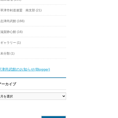
草津市剣道連盟 南支部 (21)
志津尚武館 (166)
滋賀静心館 (16)
ギャラリー (1)
未分類 (1)
草津尚武館のお知らせ(Blogger)
アーカイブ
ア
ー
カ
イ
ブ