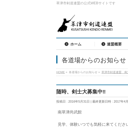
草津市剣道連盟の公式WEBサイトです
ホーム
連盟概要
各道場からのお知らせ
HOME
»
各道場からのお知らせ
»
草津市剣道連盟 南
随時、剣士大募集中‼️
投稿日 : 2016年5月31日
最終更新日時 : 2017年4
南草津尚武館
見学、体験いつでも気軽に来てくださ