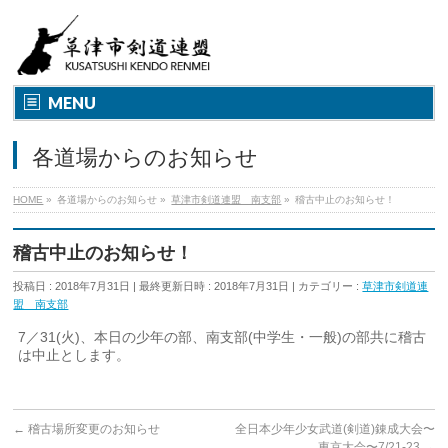
MENU
各道場からのお知らせ
HOME
»
各道場からのお知らせ
»
草津市剣道連盟 南支部
»
稽古中止のお知らせ！
稽古中止のお知らせ！
投稿日 : 2018年7月31日
最終更新日時 : 2018年7月31日
カテゴリー :
草津市剣道連
盟 南支部
7／31(火)、本日の少年の部、南支部(中学生・一般)の部共に稽古
は中止とします。
←
稽古場所変更のお知らせ
全日本少年少女武道(剣道)錬成大会〜
東京大会〜7/21-23
→