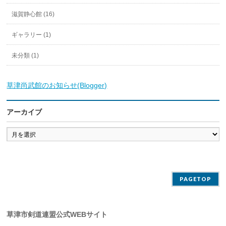
滋賀静心館 (16)
ギャラリー (1)
未分類 (1)
草津尚武館のお知らせ(Blogger)
アーカイブ
ア
ー
カ
イ
ブ
PAGETOP
草津市剣道連盟公式WEBサイト