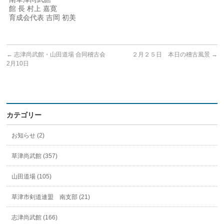
館 長 村上 嘉寛
育成会代表 吉岡 初美
←
志津尚武館・山田道場 合同稽古会
２月２５日 本日の稽古風景
→
2月10日
カテゴリー
お知らせ (2)
草津尚武館 (357)
山田道場 (105)
草津市剣道連盟 南支部 (21)
志津尚武館 (166)