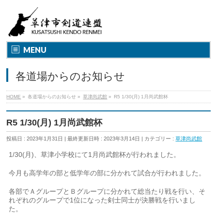
MENU
各道場からのお知らせ
HOME
»
各道場からのお知らせ
»
草津尚武館
»
R5 1/30(月) 1月尚武館杯
R5 1/30(月) 1月尚武館杯
投稿日 : 2023年1月31日
最終更新日時 : 2023年3月14日
カテゴリー :
草津尚武館
1/30(
月
)
、草津小学校にて
1
月尚武館杯が行われました。
今月も高学年の部と低学年の部に分かれて試合が行われました。
各部でＡグループとＢグループに分かれて総当たり戦を行い、そ
れぞれのグループで
1
位になった剣士同士が決勝戦を行いまし
た。