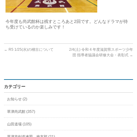
今年度も尚武館杯は残すところあと
2
回です。どんなドラマが待
ち受けているのか楽しみです！
←
R5 1/25(水)の稽古について
2/4(土) 令和 4 年度滋賀県スポーツ少年
団 指導者協議会研修大会・表彰式
→
カテゴリー
お知らせ (2)
草津尚武館 (357)
山田道場 (105)
草津市剣道連盟 南支部 (21)