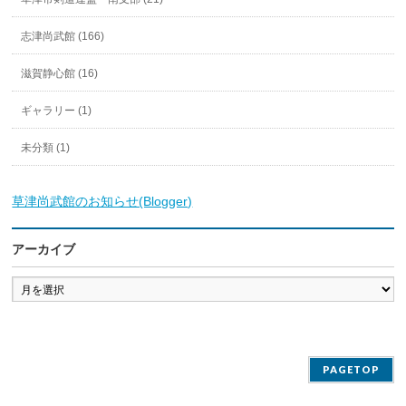
志津尚武館 (166)
滋賀静心館 (16)
ギャラリー (1)
未分類 (1)
草津尚武館のお知らせ(Blogger)
アーカイブ
ア
ー
カ
イ
ブ
PAGETOP