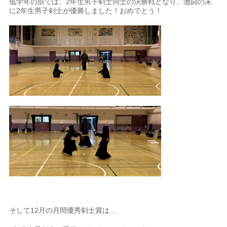
低学年の部では、
2
年生男子剣士同士の決勝戦となり、激闘の末
に
2
年生男子剣士が優勝しました！おめでとう！
そして
12
月の月間優秀剣士賞は
…