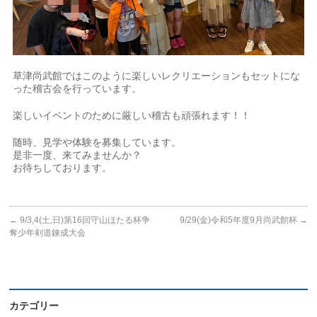
草津尚武館ではこのように楽しいレクリエーションもセットにな
った稽古会を行っています。
楽しいイベントのために厳しい稽古も頑張れます！！
随時、見学や体験を募集しています。
是非一度、来てみませんか？
お待ちしております。
←
9/3,4(土,日)第16回守山ほたる杯争
9/29(金)令和5年度9月尚武館杯
→
奪少年剣道錬成大会
カテゴリー