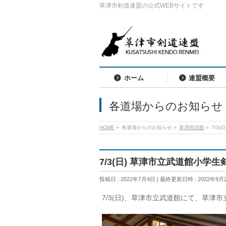
草津市剣道連盟の公式WEBサイトです
ホーム
連盟概要
各道場からのお知らせ
HOME
»
各道場からのお知らせ
»
草津尚武館
»
7/3
7/3(日) 草津市立武道館小学
投稿日 : 2022年7月4日
最終更新日時 : 2022年9月
7/3(
日
)
、草津市立武道館にて、草津市