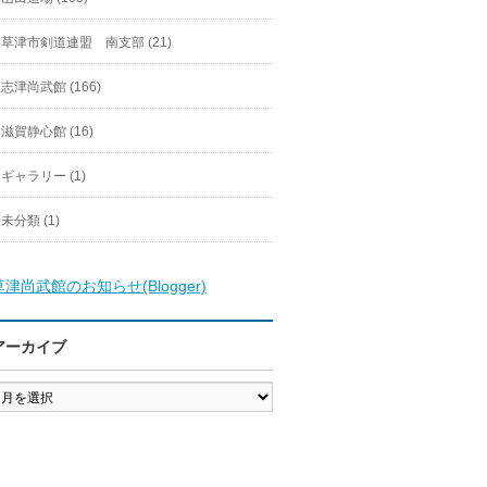
草津市剣道連盟 南支部 (21)
志津尚武館 (166)
滋賀静心館 (16)
ギャラリー (1)
未分類 (1)
草津尚武館のお知らせ(Blogger)
アーカイブ
ア
ー
カ
イ
ブ