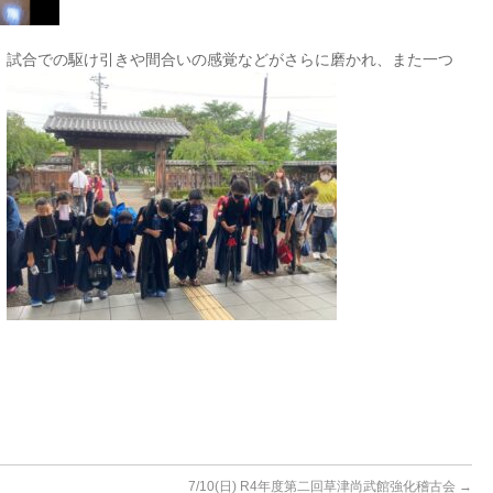
、試合での駆け引きや間合いの感覚などがさらに磨かれ、また一つ
。
！
7/10(日) R4年度第二回草津尚武館強化稽古会
→