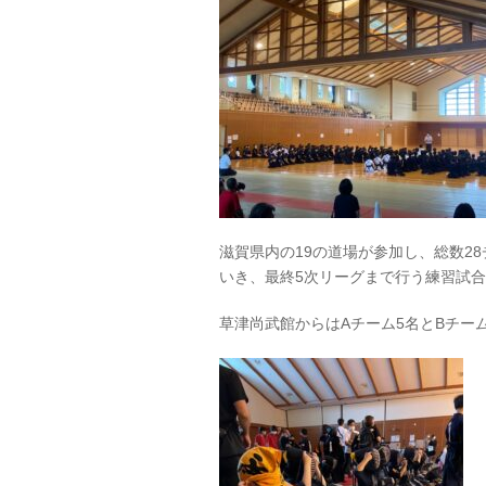
滋賀県内の
19
の道場が参加し、総数
28
いき、最終
5
次リーグまで行う練習試合
草津尚武館からは
A
チーム
5
名と
B
チー