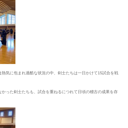
は熱気に包まれ過酷な状況の中、剣士たちは一日かけて
15
試合を戦
なかった剣士たちも、試合を重ねるにつれて日頃の稽古の成果を存