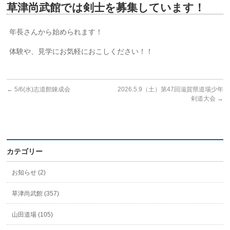
草津尚武館では剣士を募集しています！
年長さんから始められます！
体験や、見学にお気軽におこしください！！
←
5/6(水)志道館錬成会
2026.5.9（土）第47回滋賀県道場少年
剣道大会
→
カテゴリー
お知らせ (2)
草津尚武館 (357)
山田道場 (105)