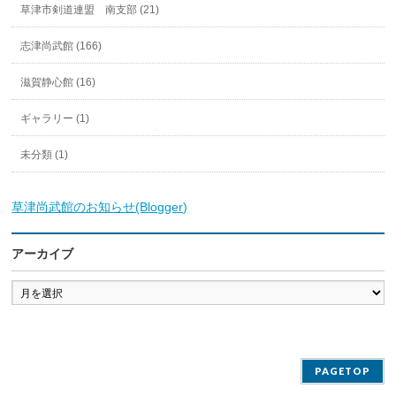
草津市剣道連盟 南支部 (21)
志津尚武館 (166)
滋賀静心館 (16)
ギャラリー (1)
未分類 (1)
草津尚武館のお知らせ(Blogger)
アーカイブ
ア
ー
カ
イ
ブ
PAGETOP