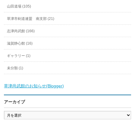
山田道場 (105)
草津市剣道連盟 南支部 (21)
志津尚武館 (166)
滋賀静心館 (16)
ギャラリー (1)
未分類 (1)
草津尚武館のお知らせ(Blogger)
アーカイブ
ア
ー
カ
イ
ブ