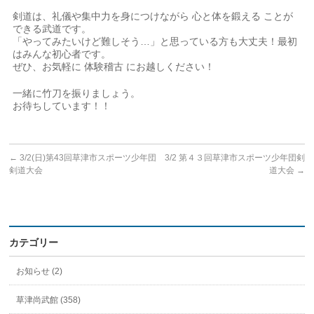
剣道は、礼儀や集中力を身につけながら 心と体を鍛える ことが
できる武道です。
「やってみたいけど難しそう…」と思っている方も大丈夫！最初
はみんな初心者です。
ぜひ、お気軽に 体験稽古 にお越しください！
一緒に竹刀を振りましょう。
お待ちしています！！
←
3/2(日)第43回草津市スポーツ少年団
3/2 第４３回草津市スポーツ少年団剣
剣道大会
道大会
→
カテゴリー
お知らせ (2)
草津尚武館 (358)