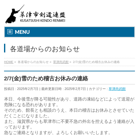
MENU
各道場からのお知らせ
HOME
»
各道場からのお知らせ
»
草津尚武館
»
2/7(金)雪のため稽古お休みの連絡
2/7(金)雪のため稽古お休みの連絡
投稿日 : 2025年2月7日
最終更新日時 : 2025年2月7日
カテゴリー :
草津尚武館
本日、今後雪が降る可能性があり、道路の凍結などによって送迎が
危険になる恐れがあります。
そのため、館長とも相談のうえ、本日の稽古はお休みとさせていた
だくことになりました。
また、滋賀県からも草津市に不要不急の外出を控えるよう連絡が入
っております。
急なご連絡となりますが、よろしくお願いいたします。