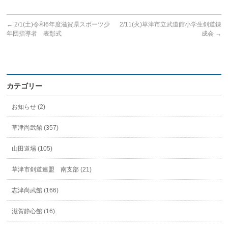
←
2/1(土)令和6年度滋賀県スポーツ少
2/11(火)草津市立武道館小学生剣道錬
年団指導者 表彰式
成会
→
カテゴリー
お知らせ (2)
草津尚武館 (357)
山田道場 (105)
草津市剣道連盟 南支部 (21)
志津尚武館 (166)
滋賀静心館 (16)