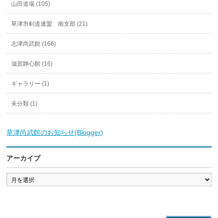
山田道場 (105)
草津市剣道連盟 南支部 (21)
志津尚武館 (166)
滋賀静心館 (16)
ギャラリー (1)
未分類 (1)
草津尚武館のお知らせ(Blogger)
アーカイブ
ア
ー
カ
イ
ブ