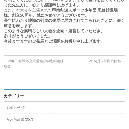
った先生方に、心より感謝申し上げます。
また、本大会を主催された
甲南剣道スポーツ少年団 忍修館道場
様、創立50周年、誠におめでとうございます。
長年にわたり地域の剣道の発展に尽力されてこられたことに、深く
敬意を表します。
このような素晴らしい大会を企画・運営していただき、
ありがとうございました。
今後ますますのご発展とご活躍をお祈り申し上げます。
←
2/8(日)草津市立武道館小学生剣道錬
2/16(月)2月尚武館杯
→
成会
カテゴリー
お知らせ (2)
草津尚武館 (357)