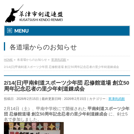
MENU
各道場からのお知らせ
HOME
»
各道場からのお知らせ
»
草津尚武館
»
2/14(日)甲南剣道スポーツ少年団 忍修館道場 創立50周年記念忍者の里少年剣道錬成会
2/14(日)甲南剣道スポーツ少年団 忍修館道場 創立50
周年記念忍者の里少年剣道錬成会
投稿日 : 2026年2月15日
最終更新日時 : 2026年2月15日
カテゴリー :
草津尚武館
2月14日（土）、甲南中学校にて開催された
甲南剣道スポーツ少年
団 忍修館道場 創立50周年記念忍者の里少年剣道錬成会
に、剣士5
名で参加しました。