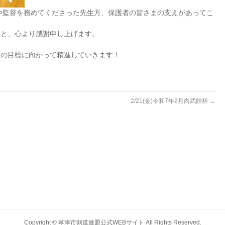
や監督を務めてくださった先生方、保護者の皆さまの支えがあってこ
こと、心より感謝申し上げます。
次の目標に向かって精進していきます！
2/21(金)令和7年2月尚武館杯
→
Copyright ©
草津市剣道連盟公式WEBサイト
All Rights Reserved.