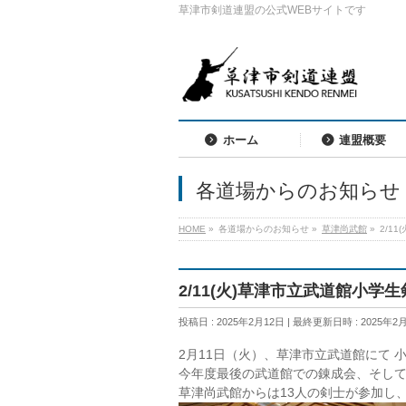
草津市剣道連盟の公式WEBサイトです
ホーム
連盟概要
各道場からのお知らせ
HOME
»
各道場からのお知らせ
»
草津尚武館
»
2/1
2/11(火)草津市立武道館小学
投稿日 : 2025年2月12日
最終更新日時 : 2025年2
2月11日（火）、草津市立武道館にて 
今年度最後の武道館での錬成会、そして
草津尚武館からは13人の剣士が参加し、