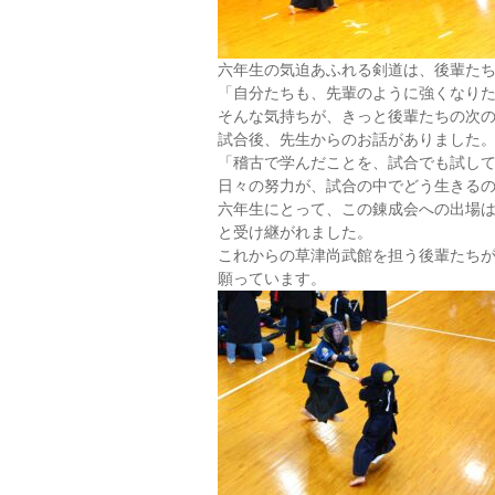
六年生の気迫あふれる剣道は、後輩た
「自分たちも、先輩のように強くなり
そんな気持ちが、きっと後輩たちの次
試合後、先生からのお話がありました
「稽古で学んだことを、試合でも試し
日々の努力が、試合の中でどう生きる
六年生にとって、この錬成会への出場
と受け継がれました。
これからの草津尚武館を担う後輩たち
願っています。