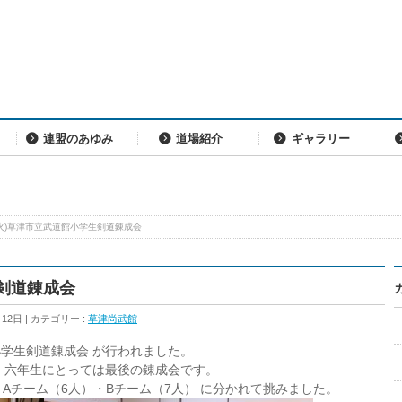
連盟のあゆみ
道場紹介
ギャラリー
1(火)草津市立武道館小学生剣道錬成会
生剣道錬成会
月12日
カテゴリー :
草津尚武館
小学生剣道錬成会 が行われました。
 六年生にとっては最後の錬成会です。
Aチーム（6人）・Bチーム（7人） に分かれて挑みました。