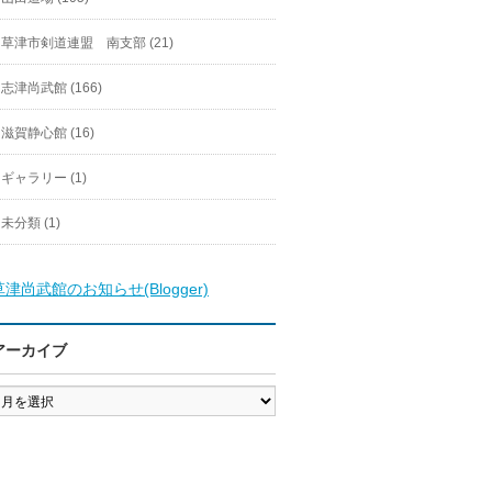
草津市剣道連盟 南支部 (21)
志津尚武館 (166)
滋賀静心館 (16)
ギャラリー (1)
未分類 (1)
草津尚武館のお知らせ(Blogger)
アーカイブ
ア
ー
カ
イ
ブ