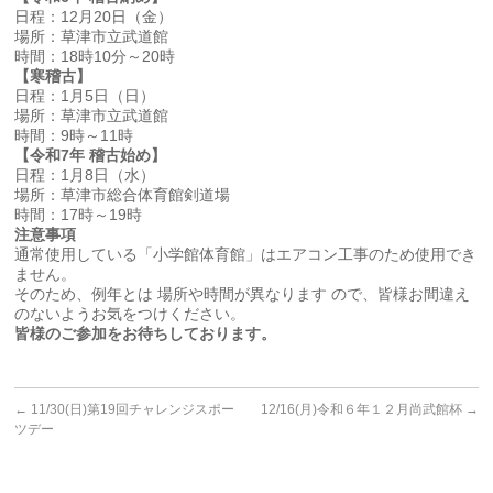
日程：12月20日（金）
場所：草津市立武道館
時間：18時10分～20時
【寒稽古】
日程：1月5日（日）
場所：草津市立武道館
時間：9時～11時
【令和7年 稽古始め】
日程：1月8日（水）
場所：草津市総合体育館剣道場
時間：17時～19時
注意事項
通常使用している「小学館体育館」はエアコン工事のため使用でき
ません。
そのため、例年とは 場所や時間が異なります ので、皆様お間違え
のないようお気をつけください。
皆様のご参加をお待ちしております。
←
11/30(日)第19回チャレンジスポー
12/16(月)令和６年１２月尚武館杯
→
ツデー