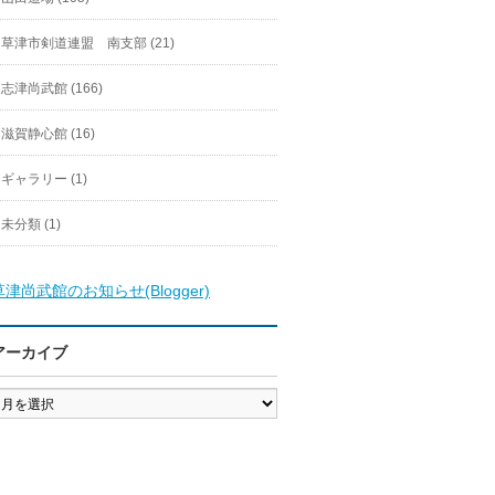
草津市剣道連盟 南支部 (21)
志津尚武館 (166)
滋賀静心館 (16)
ギャラリー (1)
未分類 (1)
草津尚武館のお知らせ(Blogger)
アーカイブ
ア
ー
カ
イ
ブ