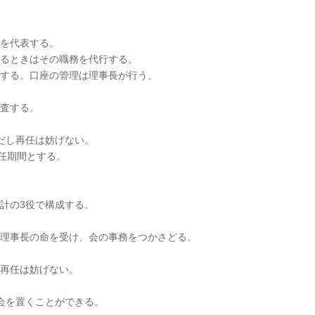
。
盟を代表する。
あるときはその職務を代行する。
行する。口座の管理は理事長が行う。
監査する。
だし再任は妨げない。
期間とする。
計の3役で構成する。
び理事長の命を受け、会の事務をつかさどる。
し再任は妨げない。
会を置くことができる。