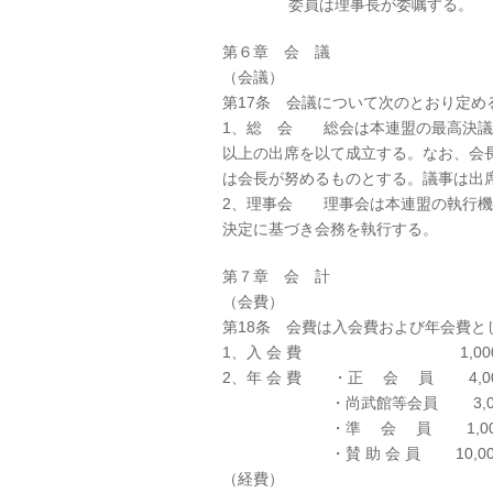
委員は理事長が委嘱する。
第６章 会 議
（会議）
第17条 会議について次のとおり定め
1、総 会 総会は本連盟の最高決議
以上の出席を以て成立する。なお、会
は会長が努めるものとする。議事は
2、理事会 理事会は本連盟の執行機
決定に基づき会務を執行する。
第７章 会 計
（会費）
第18条 会費は入会費および年会費
1、入 会 費 1,00
2、年 会 費 ・正 会 員 4,
・尚武館等会員 3,00
・準 会 員 1,00
・賛 助 会 員 10,00
（経費）