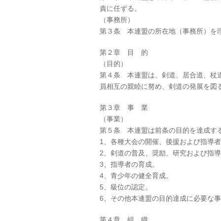
責に任ずる。
（事務所）
第３条 本連盟の所在地（事務所）を
第２章 目 的
（目的）
第４条 本連盟は、剣道、居合道、杖
員相互の親睦に努め、剣道の発展を図
第３章 事 業
（事業）
第５条 本連盟は前条の目的を達成す
1、各種大会の開催、後援および指導
2、剣道の普及、奨励、研究および指
3、指導者の育成。
4、青少年の健全育成。
5、級位の認定。
6、その他本連盟の目的達成に必要な
第４章 組 織