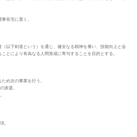
理事長宅に置く。
道（以下剣道という）を通じ、健全なる精神を養い、技能向上と会
ることにより有為なる人間形成に寄与することを目的とする。
るため次の事業を行う。
者の派遣。
導。
事項。