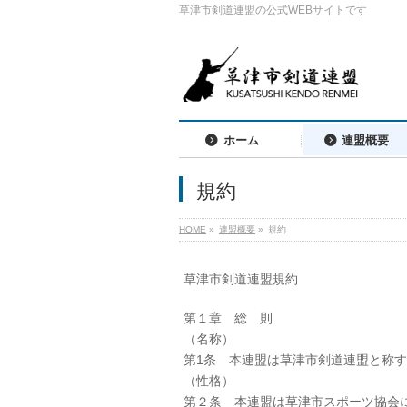
草津市剣道連盟の公式WEBサイトです
ホーム
連盟概要
規約
HOME
»
連盟概要
»
規約
草津市剣道連盟規約
第１章 総 則
（名称）
第1条 本連盟は草津市剣道連盟と称
（性格）
第２条 本連盟は草津市スポーツ協会