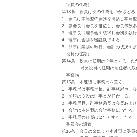
（役員の任務）
第13条 役員は次の任務をつかさどる
1、会長は本連盟の会務を統括し本連
2、副会長は会長を補佐し、会長事故
3、理事長は理事会を統率し会務を執
4、理事は会務を審議執行する。
5、監事は業務の執行、会計の状況を
（役員の任期）
第14条 役員の任期は２年とする。た
補欠役員の任期は前任者の残任
（事務局）
第15条 本連盟に事務局を置く。
1、事務局は事務局長、副事務局長、会
2、前項の３役は理事長が任命する。
3、事務局長、副事務局長は会長およ
4、会計は本連盟の会計事務に当たる。
5、事務局の任期は２年とする。ただ
（委員会の設置）
第16条 会長の命により本連盟に委員