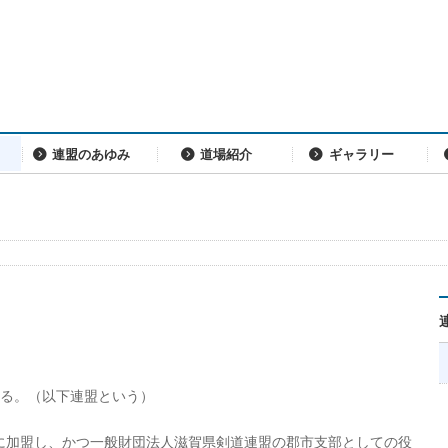
連盟のあゆみ
道場紹介
ギャラリー
する。（以下連盟という）
に加盟し、かつ一般財団法人滋賀県剣道連盟の郡市支部としての役