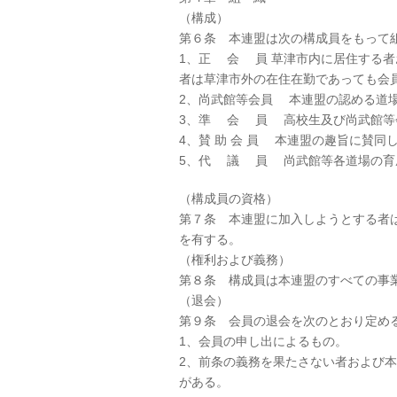
（構成）
第６条 本連盟は次の構成員をもって
1、正 会 員 草津市内に居住する
者は草津市外の在住在勤であっても会
2、尚武館等会員 本連盟の認める道
3、準 会 員 高校生及び尚武館等
4、賛 助 会 員 本連盟の趣旨に賛同
5、代 議 員 尚武館等各道場の育
（構成員の資格）
第７条 本連盟に加入しようとする者
を有する。
（権利および義務）
第８条 構成員は本連盟のすべての事
（退会）
第９条 会員の退会を次のとおり定め
1、会員の申し出によるもの。
2、前条の義務を果たさない者および
がある。