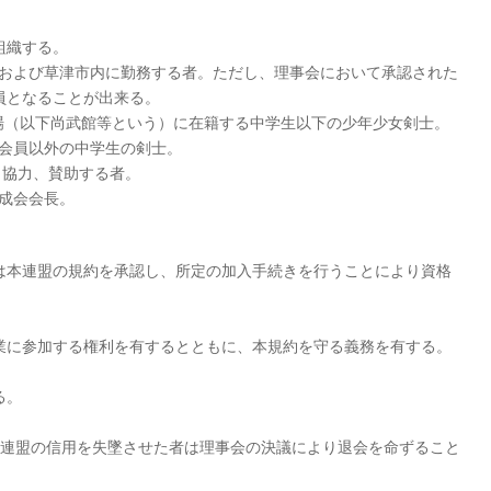
組織する。
者および草津市内に勤務する者。ただし、理事会において承認された
員となることが出来る。
場（以下尚武館等という）に在籍する中学生以下の少年少女剣士。
会員以外の中学生の剣士。
し協力、賛助する者。
成会会長。
は本連盟の規約を承認し、所定の加入手続きを行うことにより資格
業に参加する権利を有するとともに、本規約を守る義務を有する。
る。
本連盟の信用を失墜させた者は理事会の決議により退会を命ずること